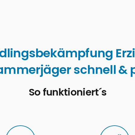
dlingsbekämpfung Erz
ammerjäger schnell & p
So funktioniert´s