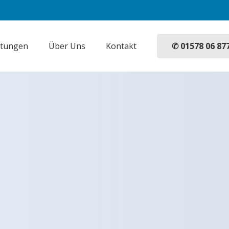
✆ 01578 06 87
stungen
Über Uns
Kontakt