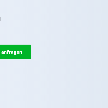
l
t anfragen