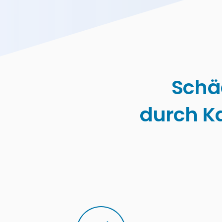
Schä
durch K