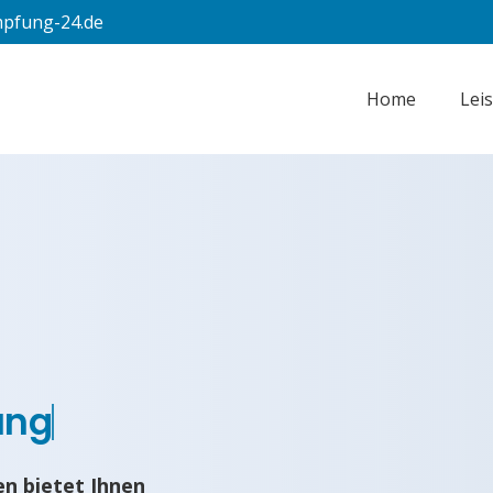
pfung-24.de
Home
Lei
ung
n bietet Ihnen