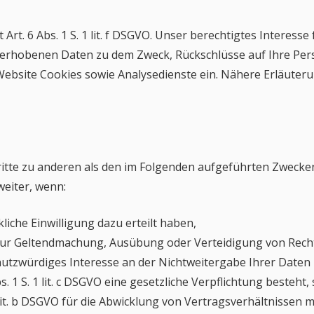
Art. 6 Abs. 1 S. 1 lit. f DSGVO. Unser berechtigtes Interess
 erhobenen Daten zu dem Zweck, Rückschlüsse auf Ihre Pers
bsite Cookies sowie Analysedienste ein. Nähere Erläuterung
itte zu anderen als den im Folgenden aufgeführten Zwecken f
weiter, wenn:
ckliche Einwilligung dazu erteilt haben,
GVO zur Geltendmachung, Ausübung oder Verteidigung von Rech
utzwürdiges Interesse an der Nichtweitergabe Ihrer Daten
s. 1 S. 1 lit. c DSGVO eine gesetzliche Verpflichtung besteht,
 1 lit. b DSGVO für die Abwicklung von Vertragsverhältnissen 