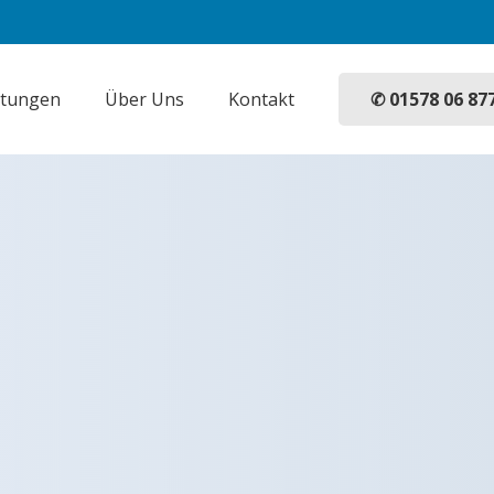
✆ 01578 06 87
stungen
Über Uns
Kontakt