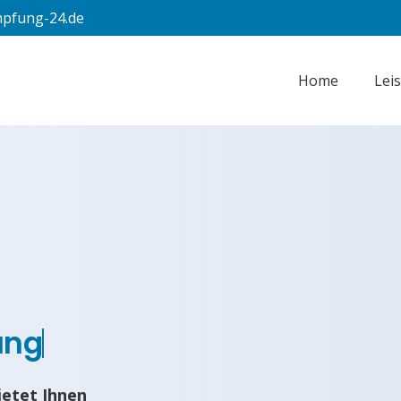
pfung-24.de
Home
Lei
ung
ietet Ihnen