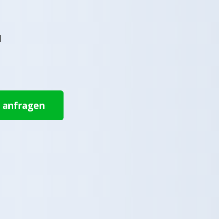
l
t anfragen