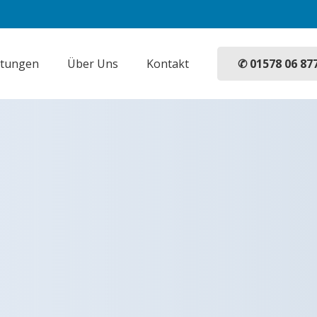
✆ 01578 06 87
stungen
Über Uns
Kontakt