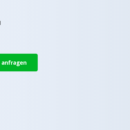
l
t anfragen