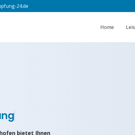
pfung-24.de
Home
Lei
ung
hofen bietet Ihnen