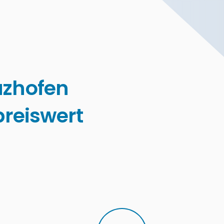
azhofen
reiswert