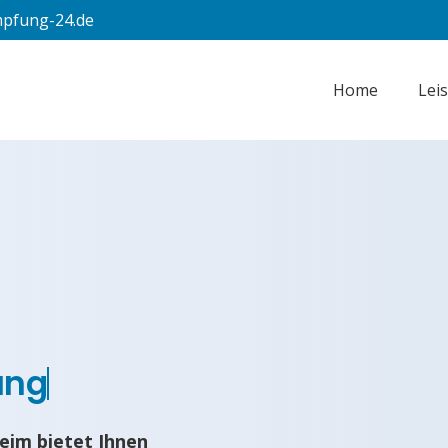
pfung-24.de
Home
Lei
ung
eim bietet Ihnen