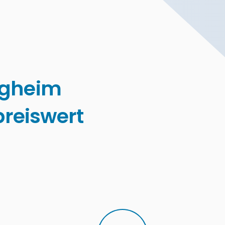
igheim
reiswert