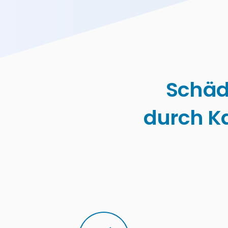
Schäd
durch K