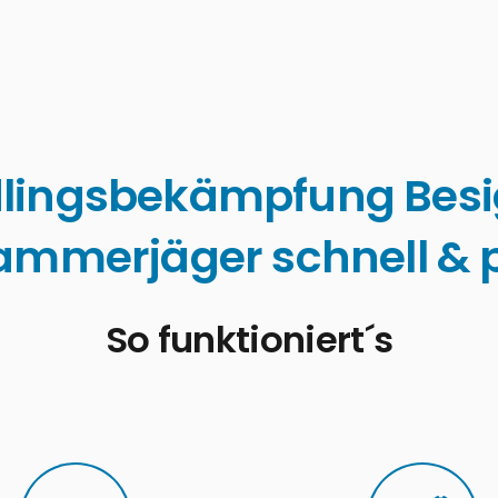
lingsbekämpfung Bes
ammerjäger schnell & p
So funktioniert´s