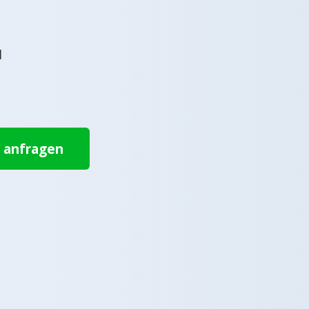
l
t anfragen