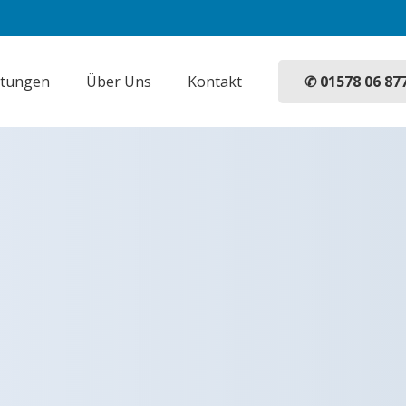
✆ 01578 06 87
stungen
Über Uns
Kontakt