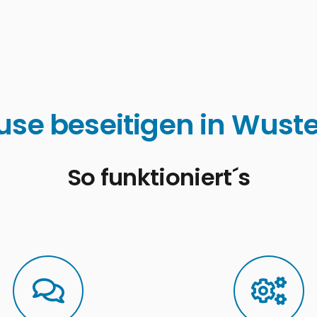
use beseitigen in Wust
So funktioniert´s