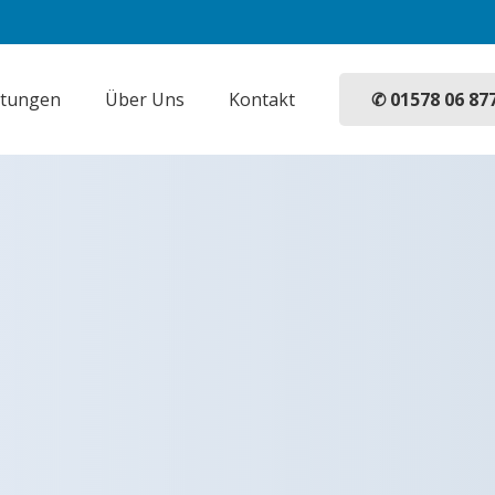
✆ 01578 06 87
stungen
Über Uns
Kontakt