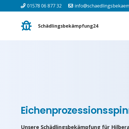
01578 06 877 32
info@schaedlingsbekaem
Schädlingsbekämpfung24
Eichenprozessionsspinn
Unsere Schädlingsbekämpfung für Hilbera