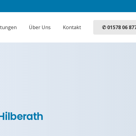
✆ 01578 06 87
stungen
Über Uns
Kontakt
Hilberath