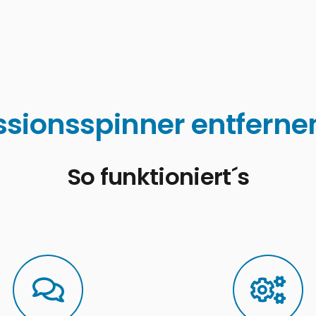
sionsspinner entfernen
So funktioniert´s