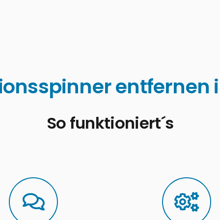
ionsspinner entfernen
So funktioniert´s