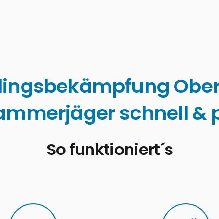
lingsbekämpfung Obe
ammerjäger schnell & p
So funktioniert´s