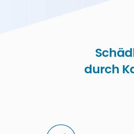
Schäd
durch K