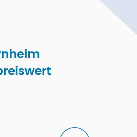
rnheim
reiswert