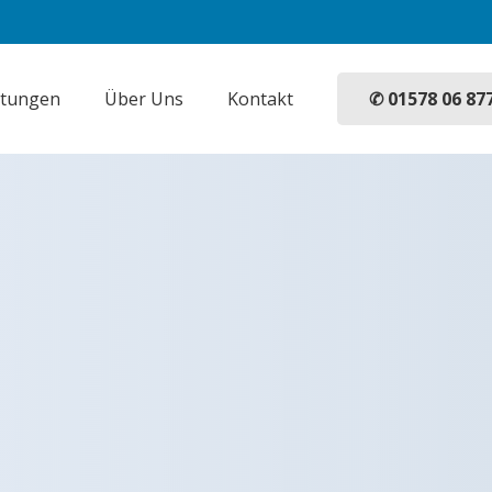
✆ 01578 06 87
stungen
Über Uns
Kontakt