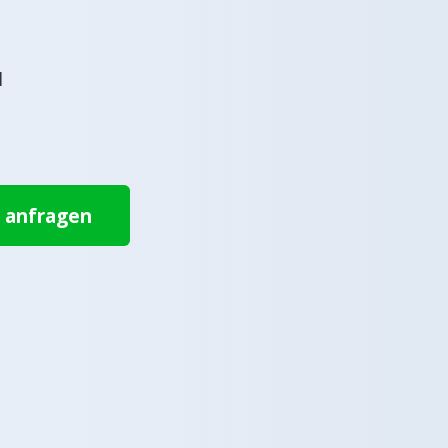
l
t anfragen