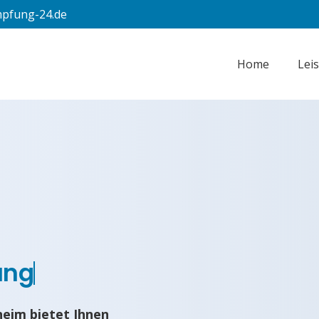
pfung-24.de
Home
Lei
ung
eim bietet Ihnen