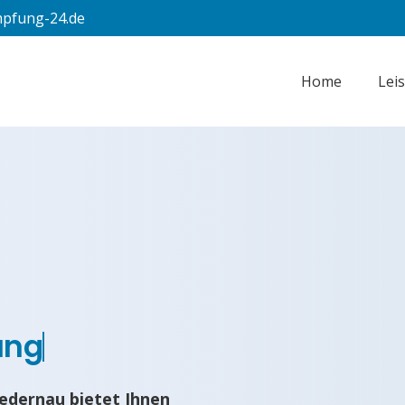
pfung-24.de
Home
Lei
ung
edernau bietet Ihnen