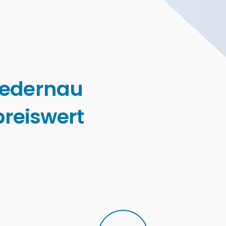
iedernau
reiswert