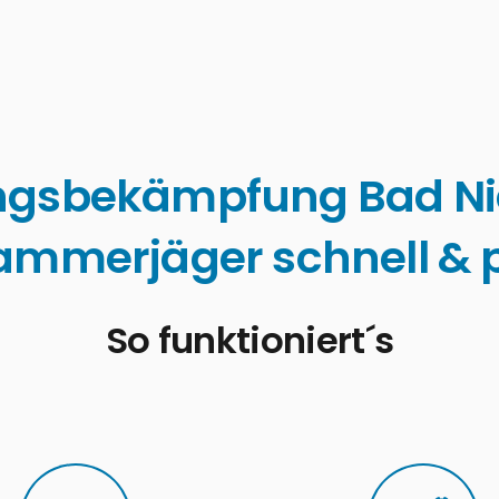
ngsbekämpfung Bad N
ammerjäger schnell & p
So funktioniert´s