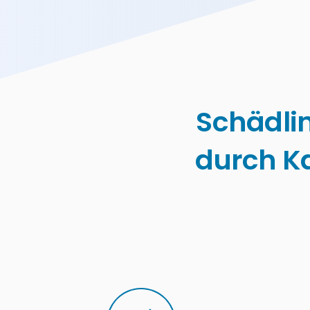
Schädli
durch K