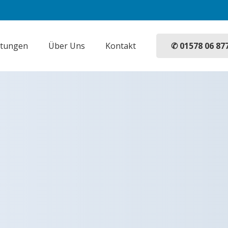
✆ 01578 06 87
stungen
Über Uns
Kontakt