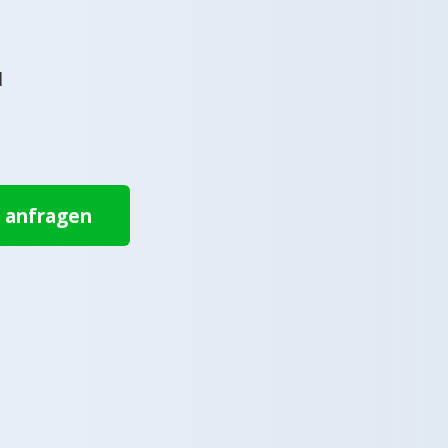
l
t anfragen