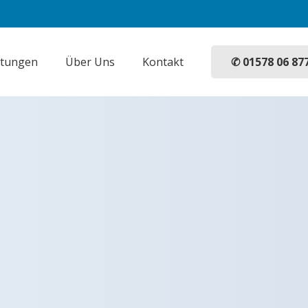
✆ 01578 06 87
stungen
Über Uns
Kontakt