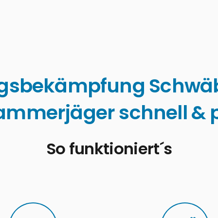
gsbekämpfung Schwäb
ammerjäger schnell & p
So funktioniert´s