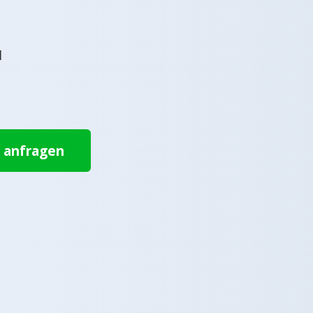
l
t anfragen