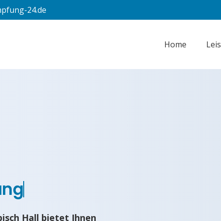
pfung-24.de
Home
Lei
ung
sch Hall bietet Ihnen