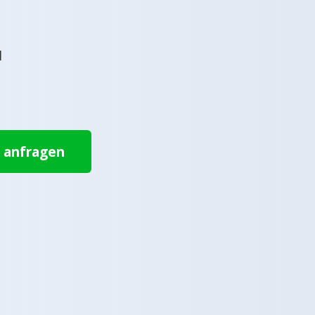
l
t anfragen