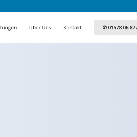
✆ 01578 06 87
stungen
Über Uns
Kontakt