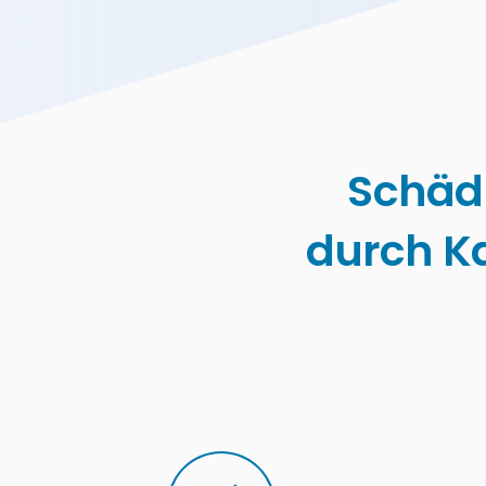
Schäd
durch K