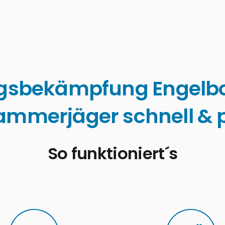
gsbekämpfung Engelb
ammerjäger schnell & p
So funktioniert´s