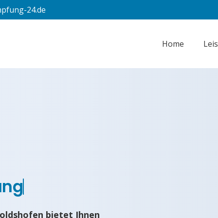
pfung-24.de
Home
Lei
ung
oldshofen bietet Ihnen