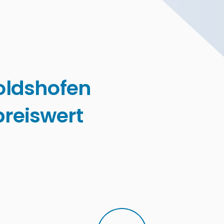
oldshofen
reiswert