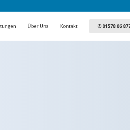
✆ 01578 06 87
stungen
Über Uns
Kontakt