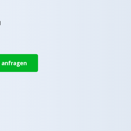
l
t anfragen