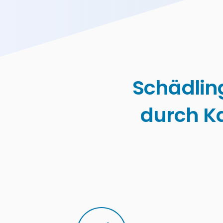
Schädlin
durch K