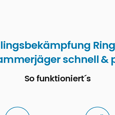
lingsbekämpfung Rin
ammerjäger schnell & p
So funktioniert´s