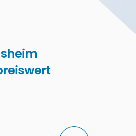
gsheim
reiswert