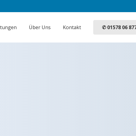
✆ 01578 06 87
stungen
Über Uns
Kontakt