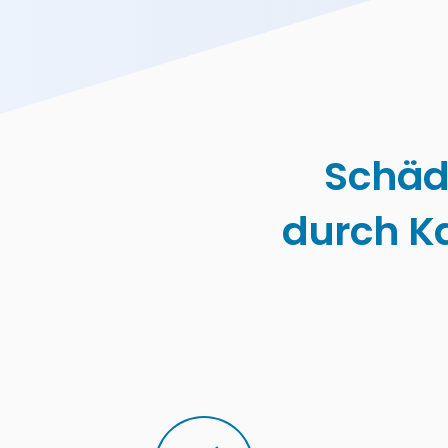
Schäd
durch K