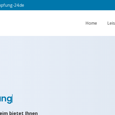
pfung-24.de
Home
Lei
ung
eim bietet Ihnen