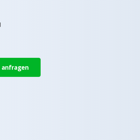
l
t anfragen