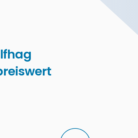
lfhag
reiswert