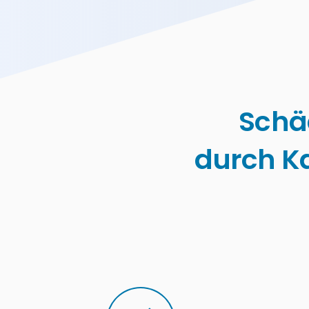
Schä
durch K