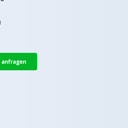
l
t anfragen