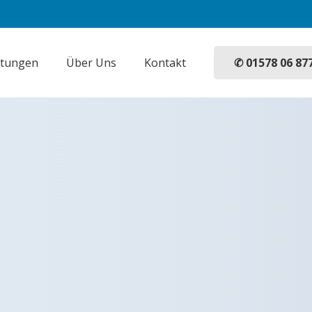
✆ 01578 06 87
stungen
Über Uns
Kontakt