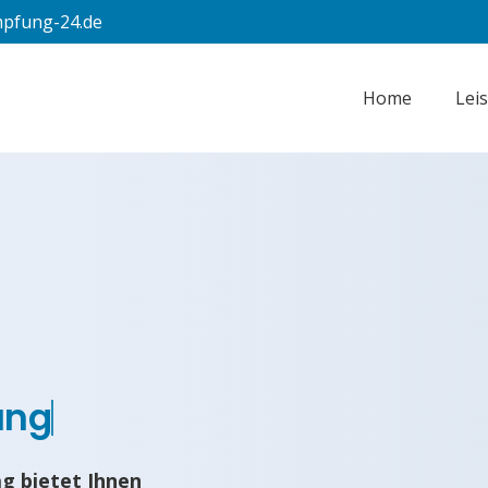
pfung-24.de
Home
Lei
ung
g bietet Ihnen