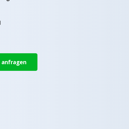
l
t anfragen