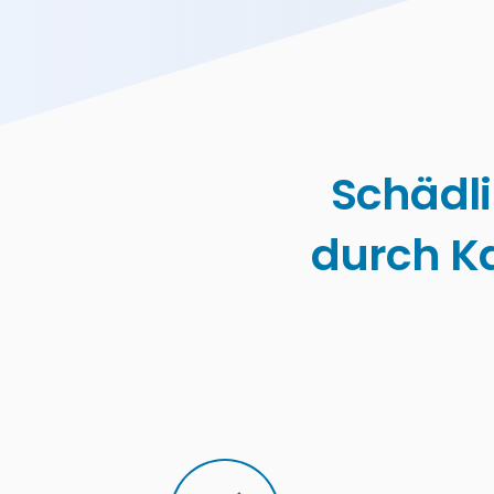
Schädl
durch K