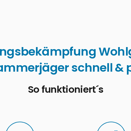
ingsbekämpfung Wohl
ammerjäger schnell & p
So funktioniert´s