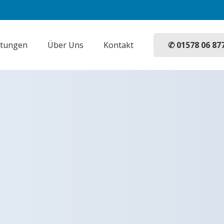
✆ 01578 06 87
stungen
Über Uns
Kontakt