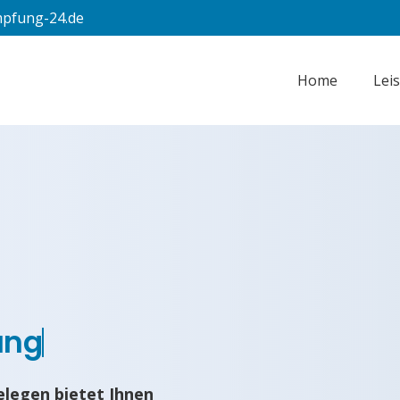
pfung-24.de
Home
Lei
ung
legen bietet Ihnen