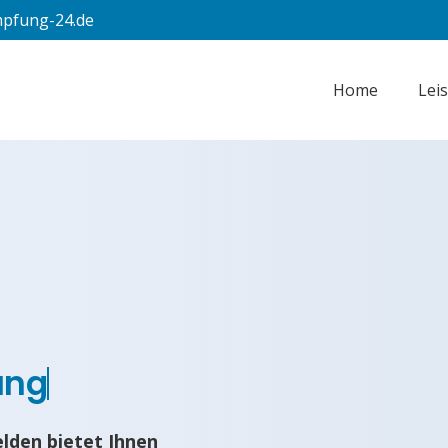
pfung-24.de
Home
Lei
ung
lden bietet Ihnen