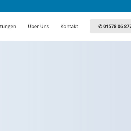
✆ 01578 06 87
stungen
Über Uns
Kontakt