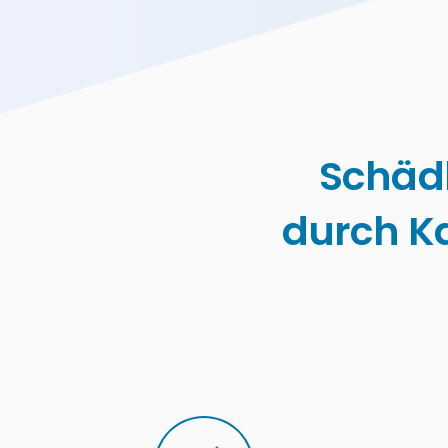
Schäd
durch K