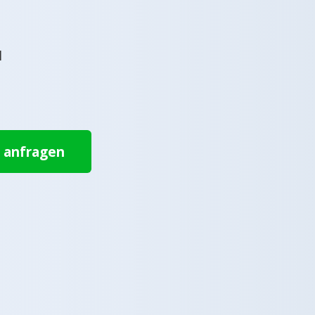
l
t anfragen