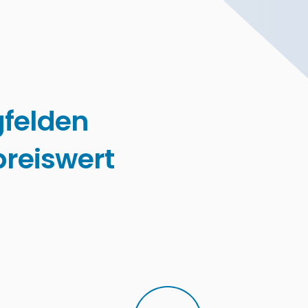
felden
reiswert