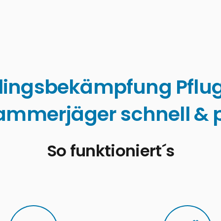
lingsbekämpfung Pflug
ammerjäger schnell & p
So funktioniert´s