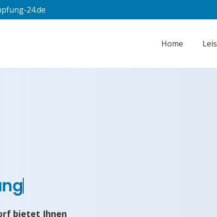
pfung-24.de
Home
Lei
ung
rf bietet Ihnen