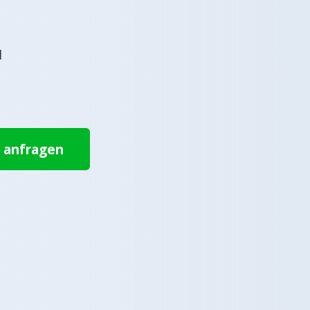
l
t anfragen