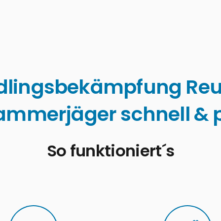
dlingsbekämpfung Reu
ammerjäger schnell & p
So funktioniert´s