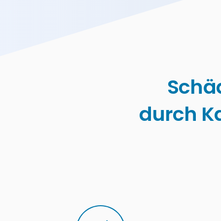
Schä
durch K