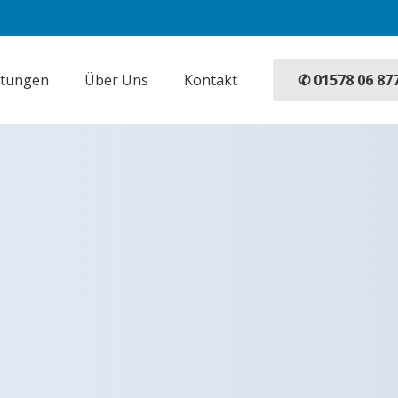
✆ 01578 06 87
stungen
Über Uns
Kontakt