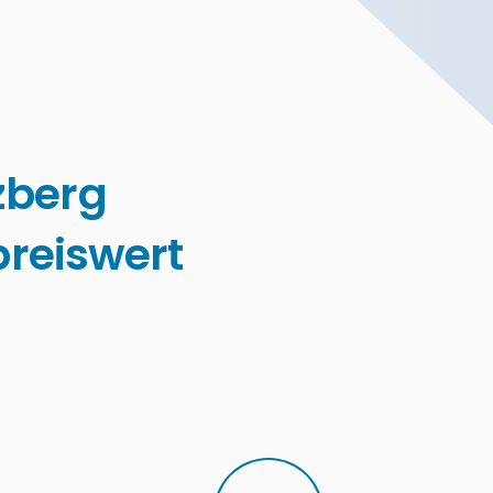
zberg
reiswert