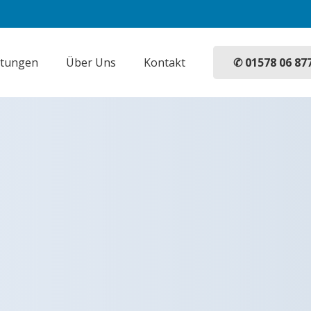
✆ 01578 06 87
stungen
Über Uns
Kontakt