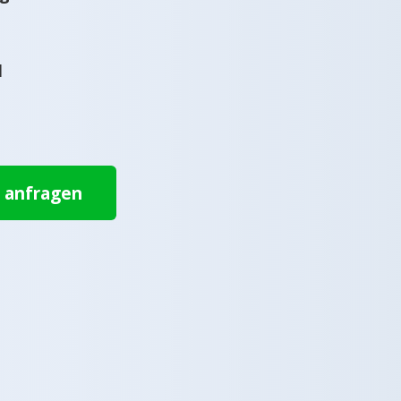
l
t anfragen