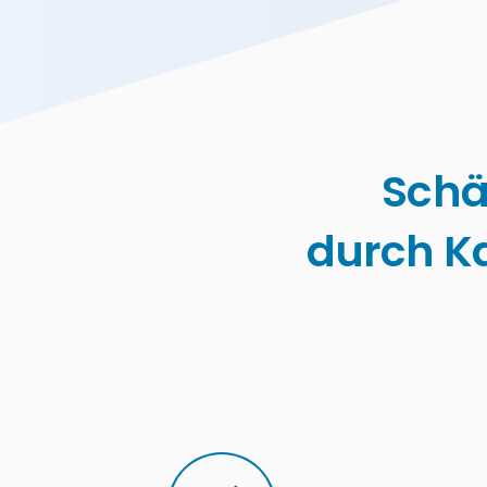
Schä
durch K