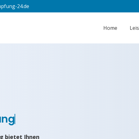
pfung-24.de
Home
Lei
ung
g bietet Ihnen