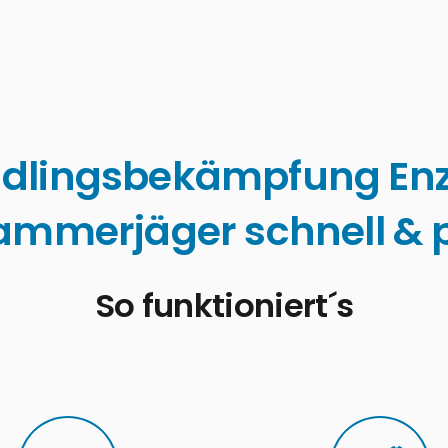
dlingsbekämpfung En
ammerjäger schnell & p
So funktioniert´s