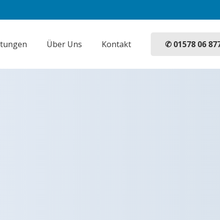
✆ 01578 06 87
stungen
Über Uns
Kontakt