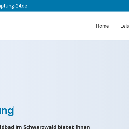
pfung-24.de
Home
Lei
ung
ldbad im Schwarzwald bietet Ihnen