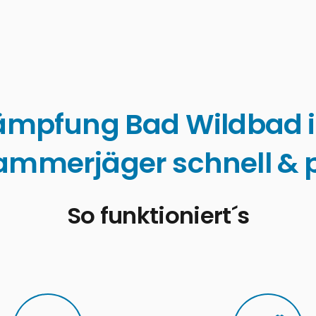
ämpfung Bad Wildbad 
ammerjäger schnell & p
So funktioniert´s