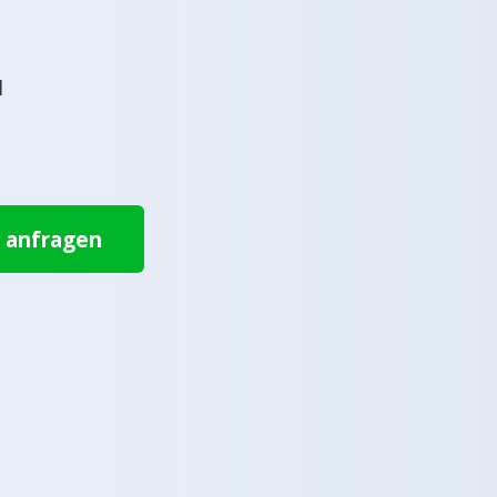
l
t anfragen