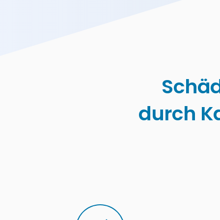
Schäd
durch K