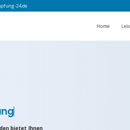
pfung-24.de
Home
Lei
ung
den bietet Ihnen