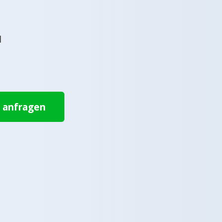
l
t anfragen