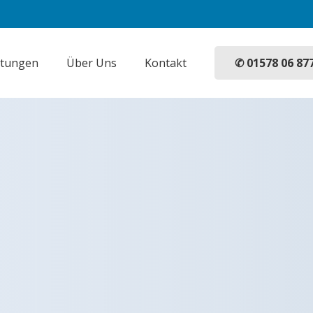
✆ 01578 06 87
stungen
Über Uns
Kontakt