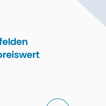
felden
reiswert