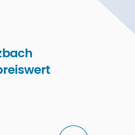
zbach
reiswert