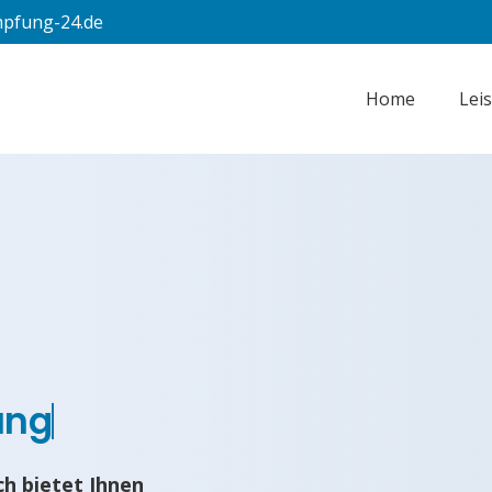
pfung-24.de
Home
Lei
ung
h bietet Ihnen