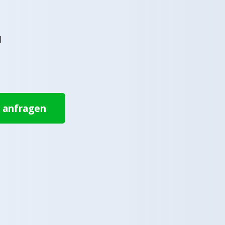
l
t anfragen