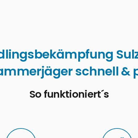
dlingsbekämpfung Sul
ammerjäger schnell & p
So funktioniert´s