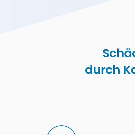
Schä
durch K