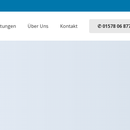
✆ 01578 06 87
stungen
Über Uns
Kontakt