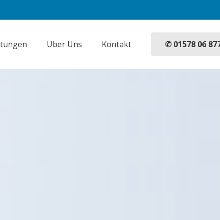
✆ 01578 06 87
stungen
Über Uns
Kontakt