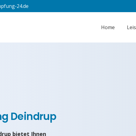
pfung-24.de
Home
Lei
g Deindrup
rup bietet Ihnen