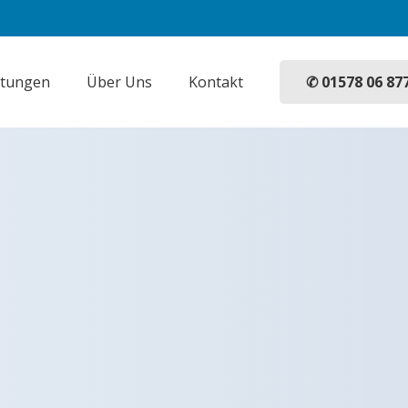
✆ 01578 06 87
stungen
Über Uns
Kontakt