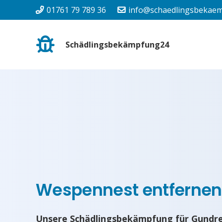
01761 79 789 36
info@schaedlingsbekaem
Schädlingsbekämpfung24
Wespennest entfernen
Unsere Schädlingsbekämpfung für Gundr