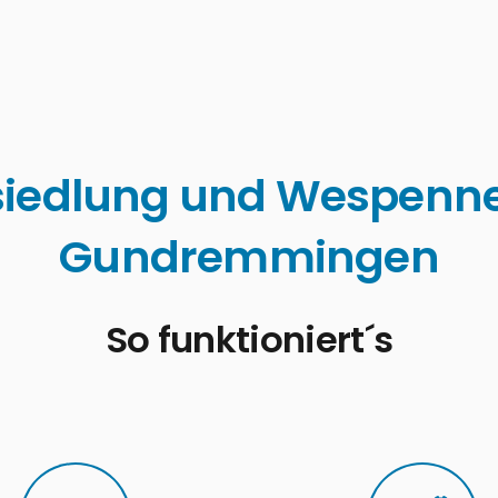
edlung und Wespennes
Gundremmingen
So funktioniert´s