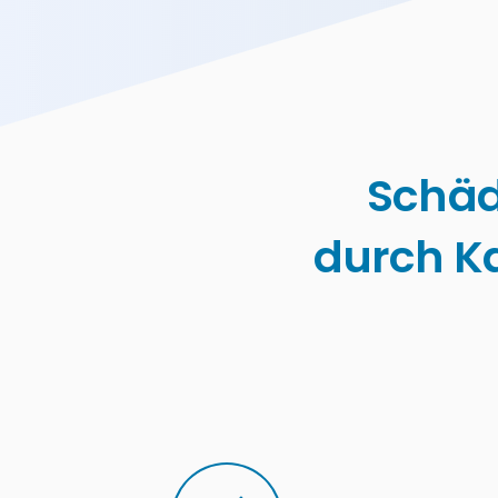
Schäd
durch K