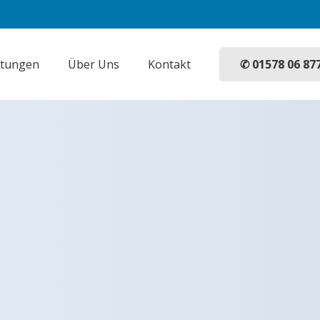
✆ 01578 06 87
stungen
Über Uns
Kontakt