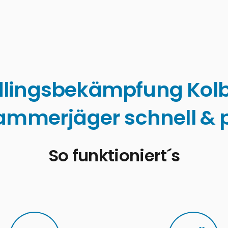
lingsbekämpfung Kol
ammerjäger schnell & p
So funktioniert´s