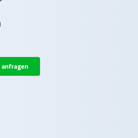
l
t anfragen