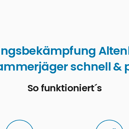
ingsbekämpfung Alte
ammerjäger schnell & p
So funktioniert´s