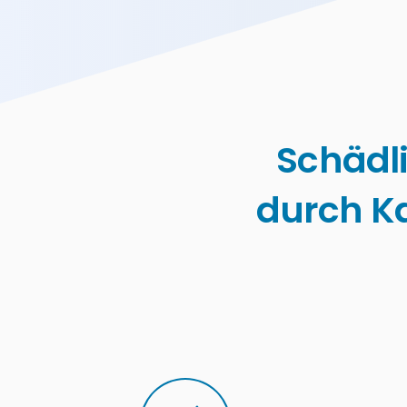
Schädl
durch K