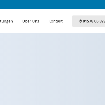
✆ 01578 06 87
stungen
Über Uns
Kontakt