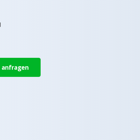
l
t anfragen