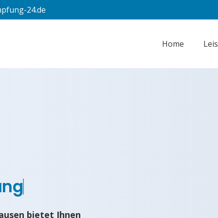
pfung-24.de
Home
Lei
ung
ausen bietet Ihnen