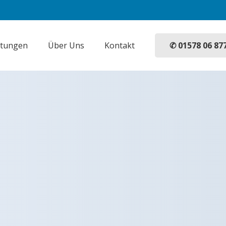
✆ 01578 06 87
stungen
Über Uns
Kontakt