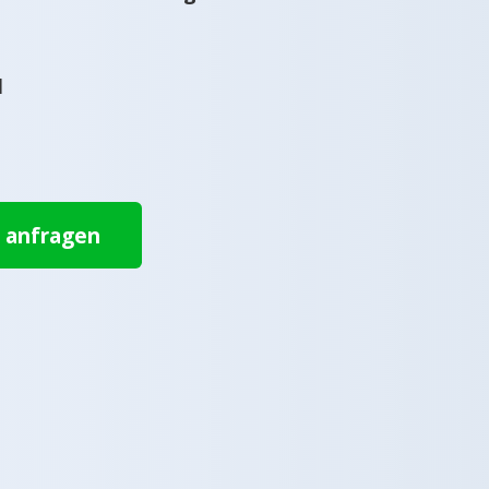
l
t anfragen