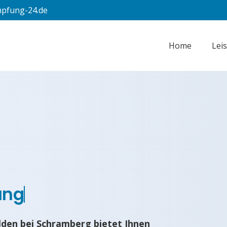
pfung-24.de
Home
Lei
ung
den bei Schramberg bietet Ihnen