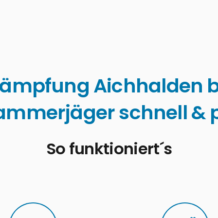
ämpfung Aichhalden 
ammerjäger schnell & p
So funktioniert´s