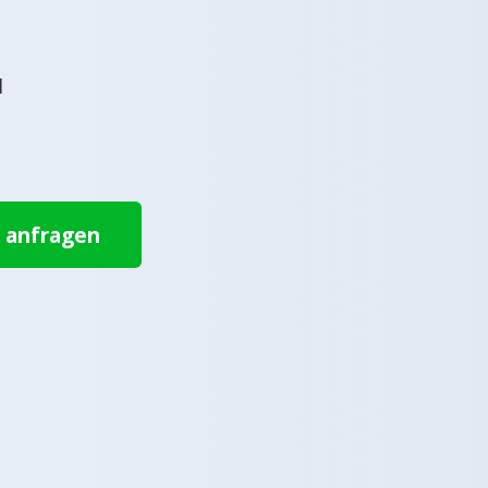
l
t anfragen