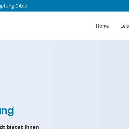
pfung-24.de
Home
Lei
ung
dt bietet Ihnen