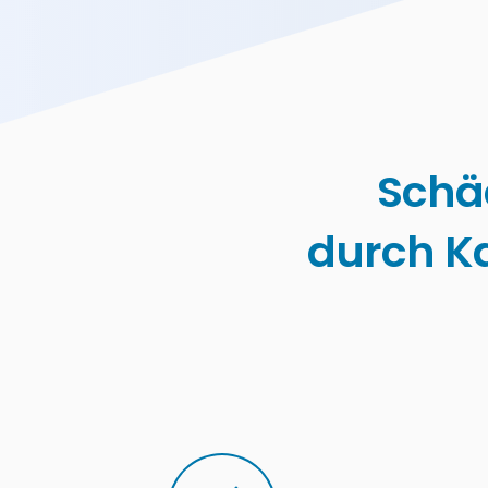
Schä
durch K