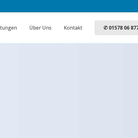
✆ 01578 06 87
stungen
Über Uns
Kontakt