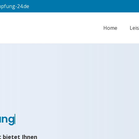
pfung-24.de
Home
Lei
ung
 bietet Ihnen