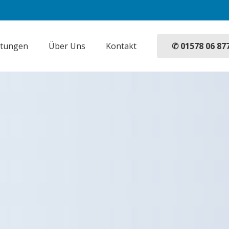
✆ 01578 06 87
stungen
Über Uns
Kontakt