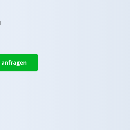
l
t anfragen