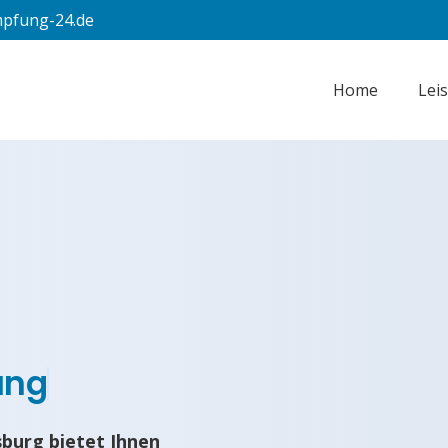
pfung-24.de
Home
Lei
ung
burg bietet Ihnen