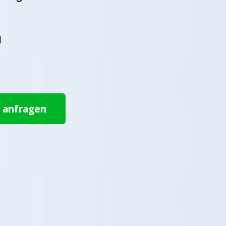
l
t anfragen