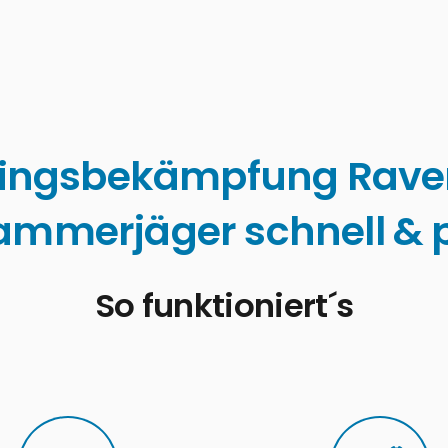
lingsbekämpfung Rave
ammerjäger schnell & p
So funktioniert´s