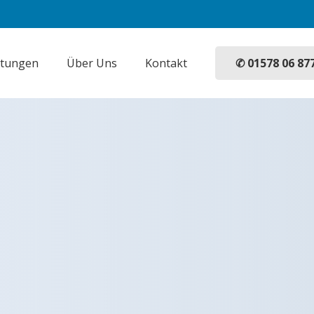
✆ 01578 06 87
stungen
Über Uns
Kontakt