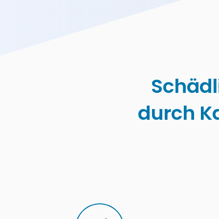
Schäd
durch K