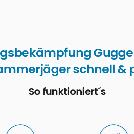
ngsbekämpfung Gugg
ammerjäger schnell & p
So funktioniert´s