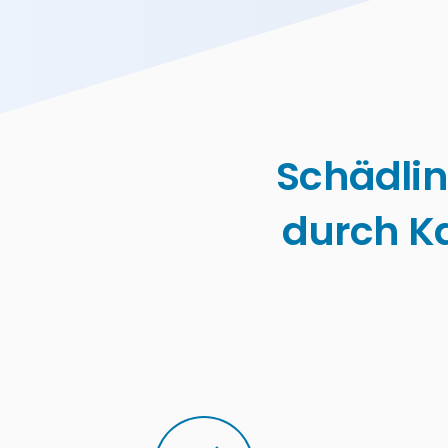
Schädli
durch K