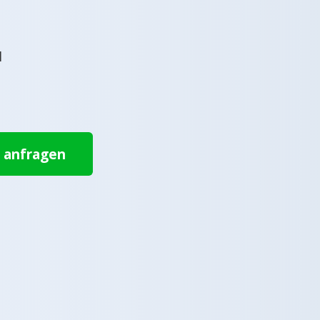
l
t anfragen