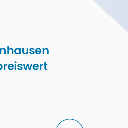
enhausen
reiswert