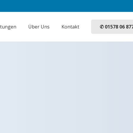
✆ 01578 06 87
stungen
Über Uns
Kontakt