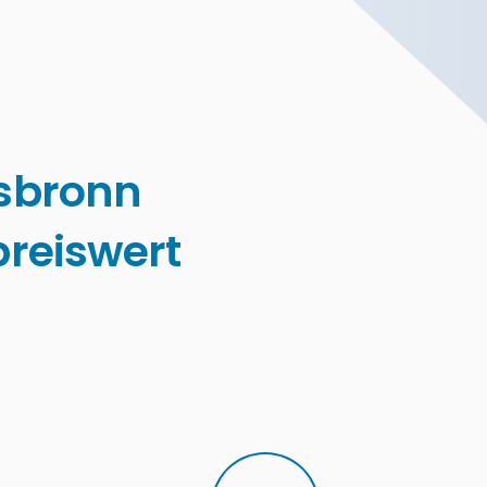
sbronn
reiswert