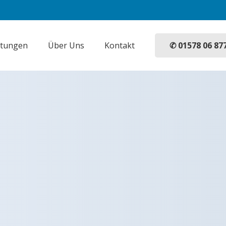
✆ 01578 06 87
stungen
Über Uns
Kontakt