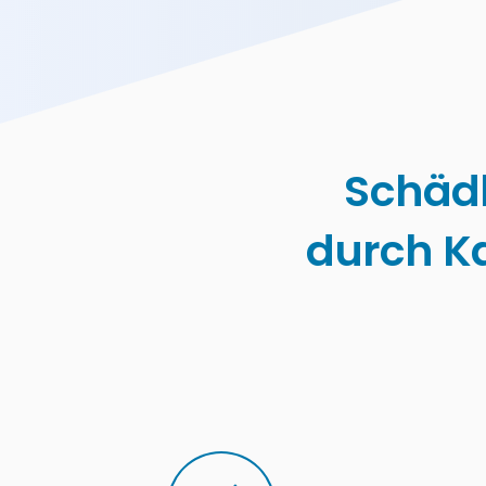
Schäd
durch K