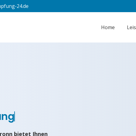
pfung-24.de
Home
Lei
ung
onn bietet Ihnen