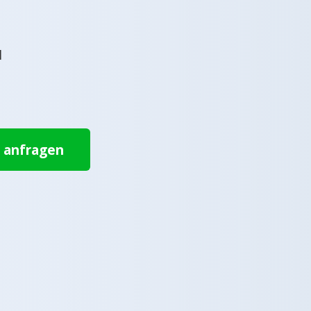
l
t anfragen