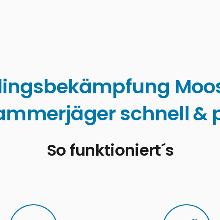
lingsbekämpfung Moo
ammerjäger schnell & p
So funktioniert´s