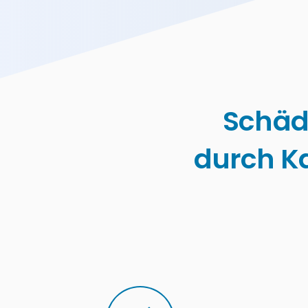
Schäd
durch K