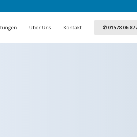
✆ 01578 06 87
stungen
Über Uns
Kontakt