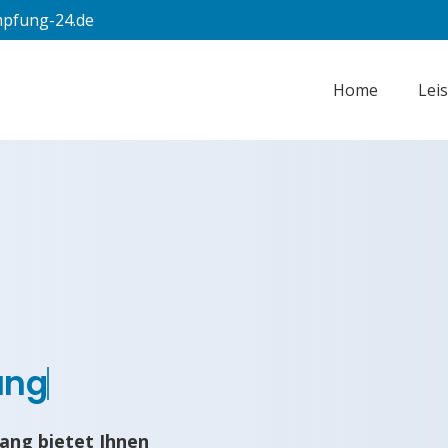
pfung-24.de
Home
Lei
ung
ang bietet Ihnen