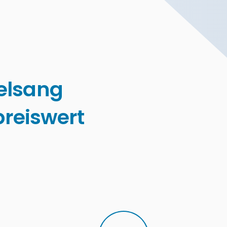
elsang
reiswert