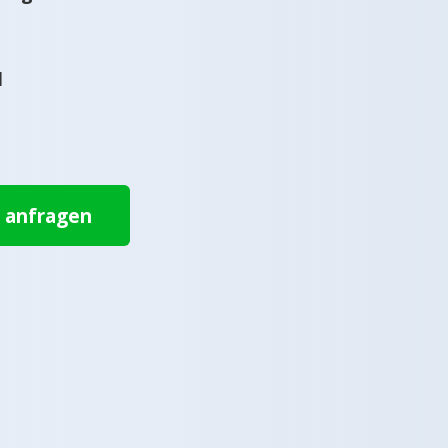
l
t anfragen