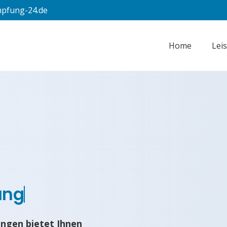
pfung-24.de
Home
Lei
ung
ngen bietet Ihnen