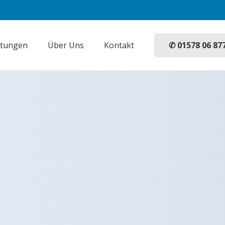
✆ 01578 06 87
stungen
Über Uns
Kontakt