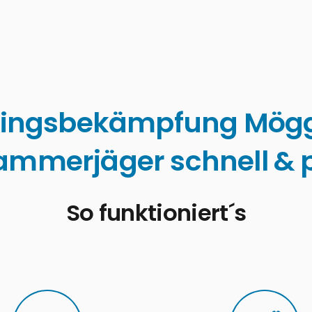
lingsbekämpfung Mögg
ammerjäger schnell & p
So funktioniert´s