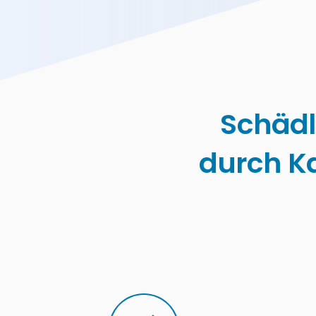
Schäd
durch K