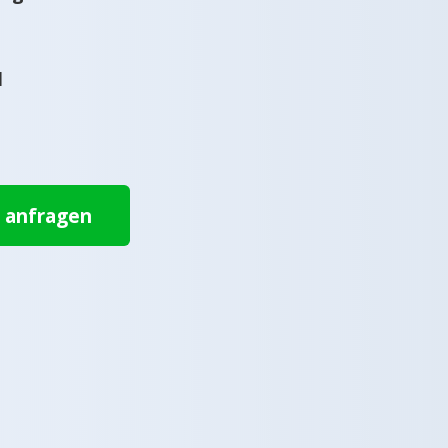
l
t anfragen