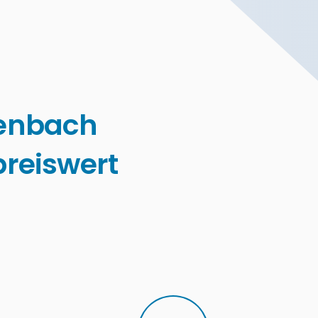
enbach
reiswert