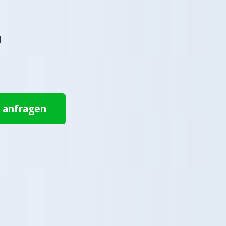
l
t anfragen