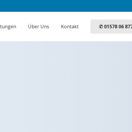
✆ 01578 06 87
stungen
Über Uns
Kontakt