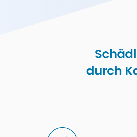
Schäd
durch K