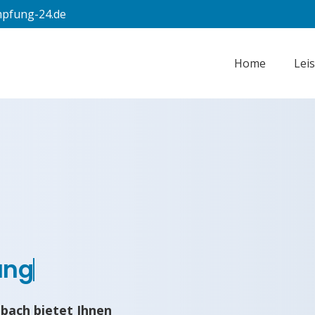
pfung-24.de
Home
Lei
ung
bach bietet Ihnen