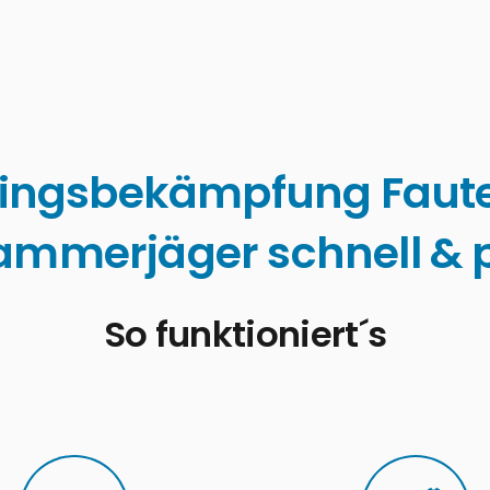
lingsbekämpfung Faut
ammerjäger schnell & p
So funktioniert´s