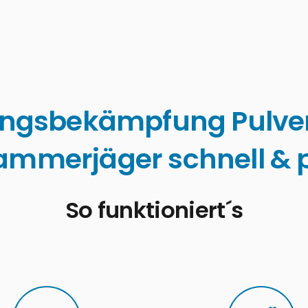
ingsbekämpfung Pulve
ammerjäger schnell & p
So funktioniert´s