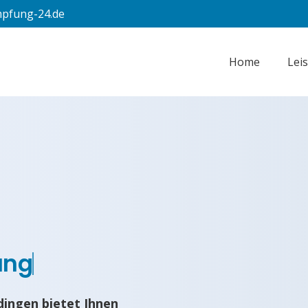
pfung-24.de
Home
Lei
ung
ingen bietet Ihnen