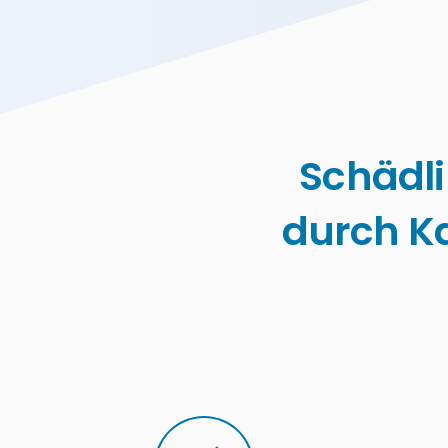
Schädl
durch K