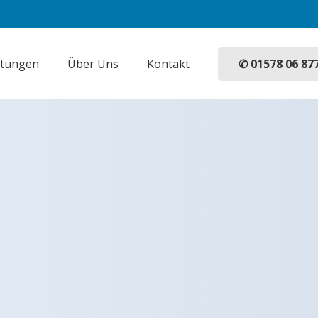
✆ 01578 06 87
stungen
Über Uns
Kontakt