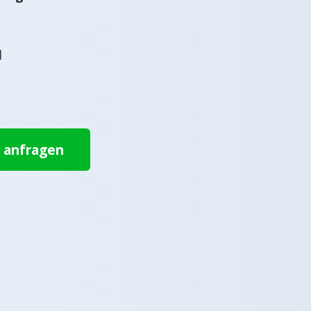
l
t anfragen