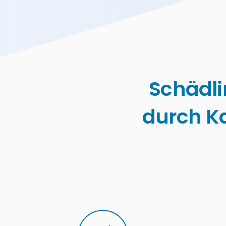
Schädl
durch K