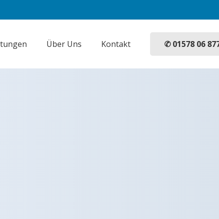
✆ 01578 06 87
stungen
Über Uns
Kontakt