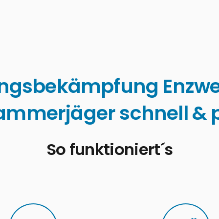
ingsbekämpfung Enzwe
ammerjäger schnell & p
So funktioniert´s