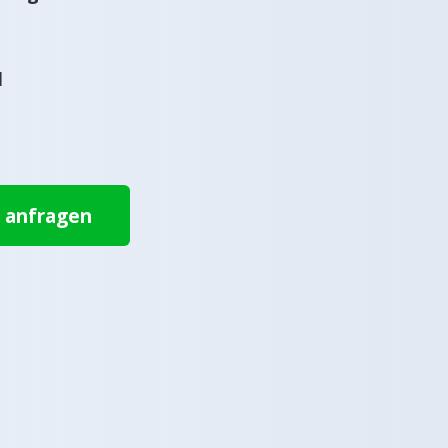
l
t anfragen