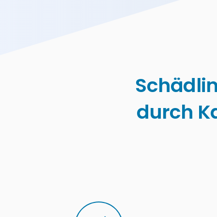
Schädli
durch K