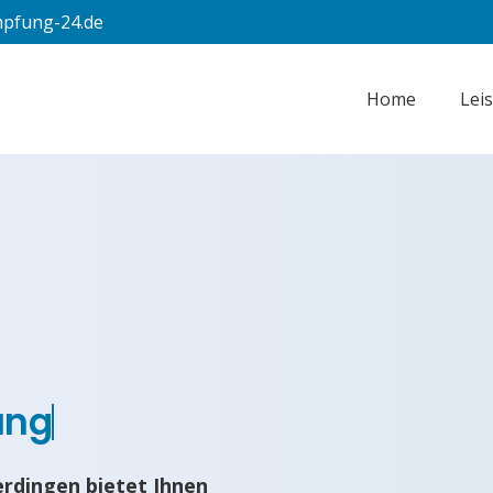
pfung-24.de
Home
Lei
ung
rdingen bietet Ihnen