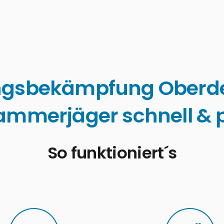
ngsbekämpfung Oberd
ammerjäger schnell & p
So funktioniert´s