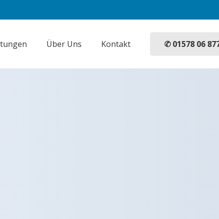
✆ 01578 06 87
stungen
Über Uns
Kontakt