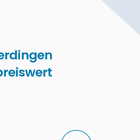
erdingen
reiswert