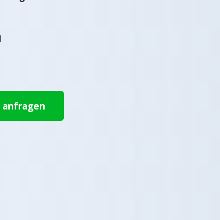
l
t anfragen