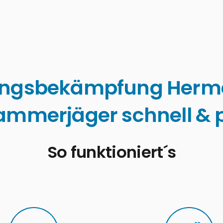
ingsbekämpfung Herm
ammerjäger schnell & p
So funktioniert´s