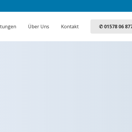
✆ 01578 06 87
stungen
Über Uns
Kontakt