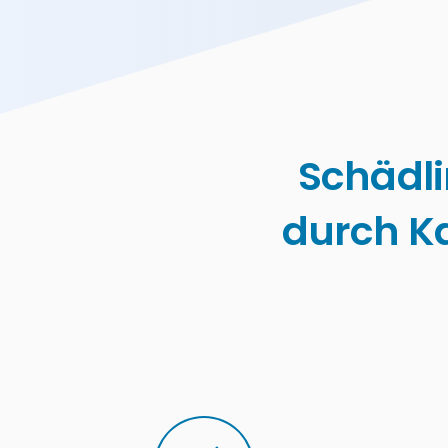
Schädl
durch K