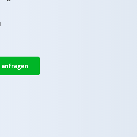
l
t anfragen