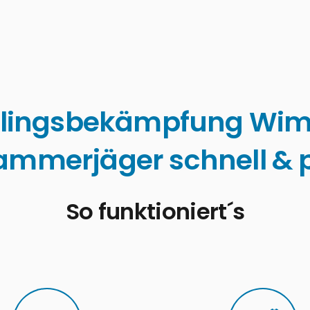
lingsbekämpfung Wi
ammerjäger schnell & p
So funktioniert´s