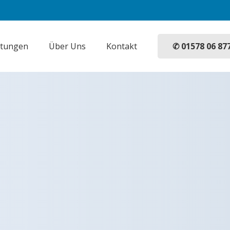
✆ 01578 06 87
stungen
Über Uns
Kontakt