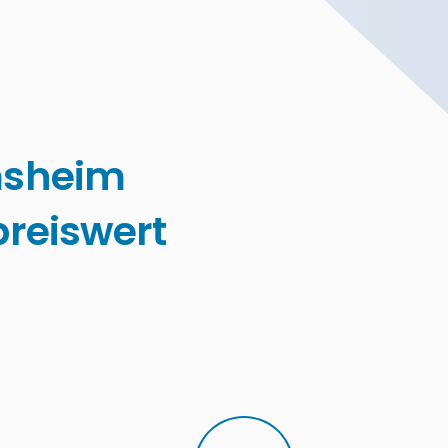
msheim
reiswert