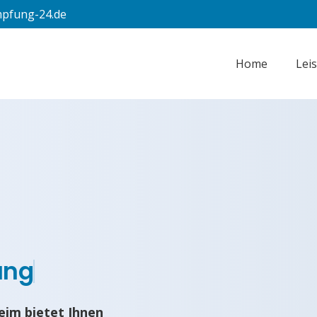
pfung-24.de
Home
Lei
ung
im bietet Ihnen