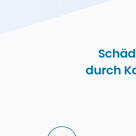
Schäd
durch K