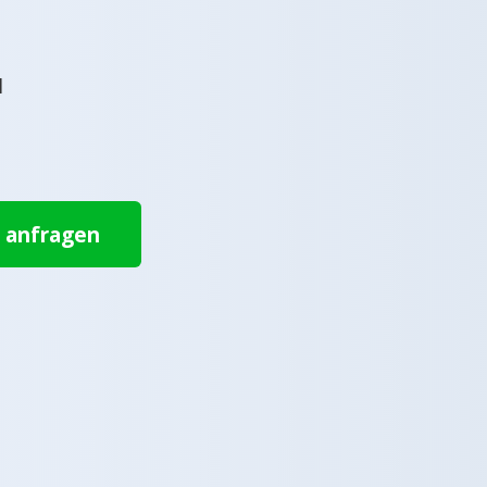
l
t anfragen