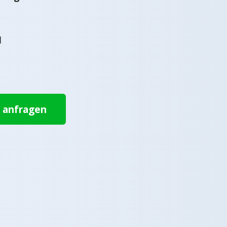
l
t anfragen