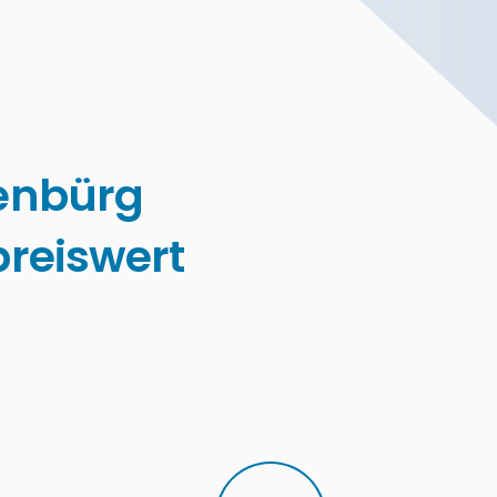
enbürg
reiswert