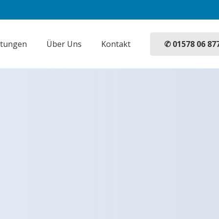
✆ 01578 06 87
stungen
Über Uns
Kontakt