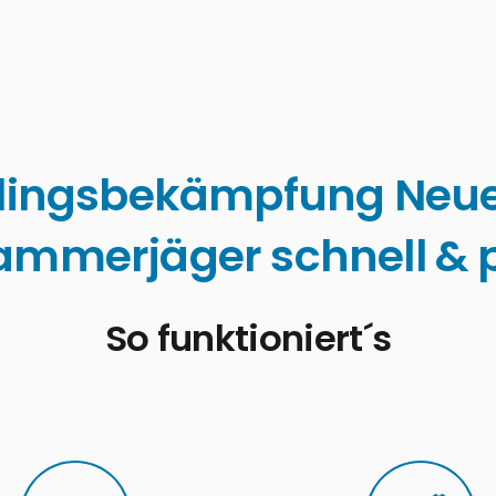
lingsbekämpfung Neu
ammerjäger schnell & p
So funktioniert´s