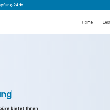
pfung-24.de
Home
Lei
ung
ürg bietet Ihnen