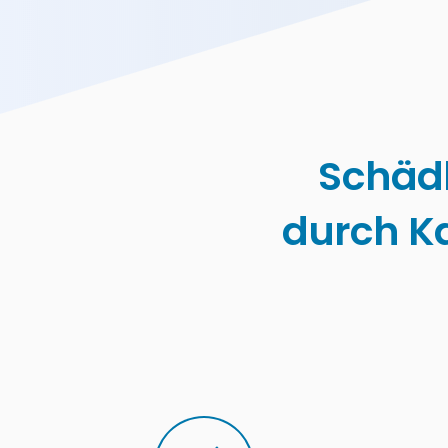
Schäd
durch K