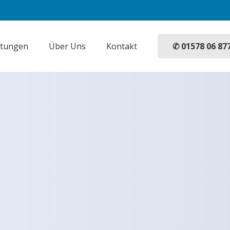
✆ 01578 06 87
stungen
Über Uns
Kontakt