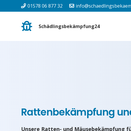
01578 06 877 32
info@schaedlingsbekaem
Schädlingsbekämpfung24
Rattenbekämpfung u
Unsere Ratten- und Mäusebekämpfung für