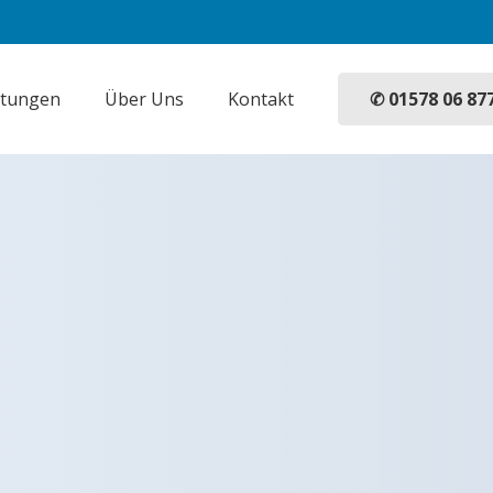
✆ 01578 06 87
stungen
Über Uns
Kontakt