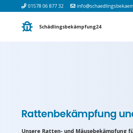
01578 06 877 32
info@schaedlingsbekaem
Schädlingsbekämpfung24
Rattenbekämpfung u
Unsere Ratten- und Mäusebekämpfung für