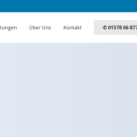
✆ 01578 06 87
stungen
Über Uns
Kontakt