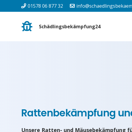
01578 06 877 32
info@schaedlingsbekaem
Schädlingsbekämpfung24
Rattenbekämpfung u
Unsere Ratten- und Mäusebekämpfung für