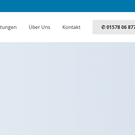
✆ 01578 06 87
stungen
Über Uns
Kontakt