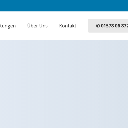
✆ 01578 06 87
stungen
Über Uns
Kontakt