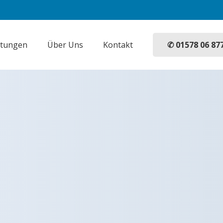
✆ 01578 06 87
stungen
Über Uns
Kontakt