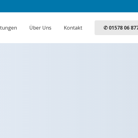
✆ 01578 06 87
stungen
Über Uns
Kontakt