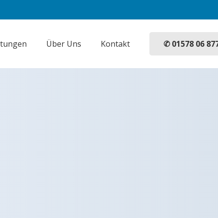
✆ 01578 06 87
stungen
Über Uns
Kontakt